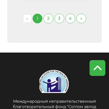
«
1
2
3
4
»
Международный неправительственный
благотворительный фонд "Соглом авлод