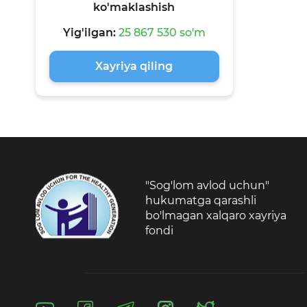
ko'maklashish
Yig'ilgan:
25 867 530 so'm
Xayriya qiling
"Sog'lom avlod uchun"
hukumatga qarashli
bo'lmagan xalqaro xayriya
fondi