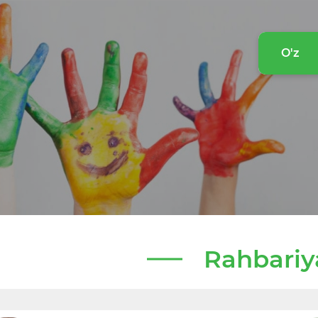
O'z
Rahbariy