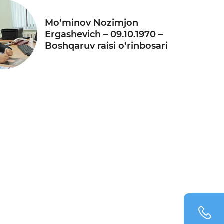
Mo‘minov Nozimjon
Ergashevich – 09.10.1970 –
Boshqaruv raisi o‘rinbosari