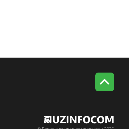
© Барча ҳуқуқлар ҳимояланган 2026