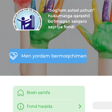
"Sog'lom avlod uchun"
hukumatga qarashli
bo'lmagan xalqaro
xayriya fondi
Men yordam bermoqchiman
Bosh sahifa
Fond haqida