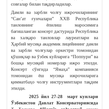
совғалар билан тақдирладилар.
Дамли ва зарбли чолғу ижрочиларининг
“Санʼат ғунчалари” ХХВ Республика
танловнинг ёпилиш маросимига
бағишланган консерт дастурида Республика
ва халқаро танловлар лауреатлари ва
Ҳарбий мусиқа академик лицейининг дамли
ва зарбли чолғулар оркестри томонидан
қўшиқлар ва ўзбек куйларига “Поппури” ва
бошқа мусиқий номерлар ижро этилди.
Консерт сўнгида “Ямаҳа” компанияси
томонидан ёш мусиқа ижрочиларига
қимматбаҳо чолғу инструментлари тақдим
этилди.
2025 йил 27-28 март кунлари
Ўзбекистон Давлат Консерваториясида