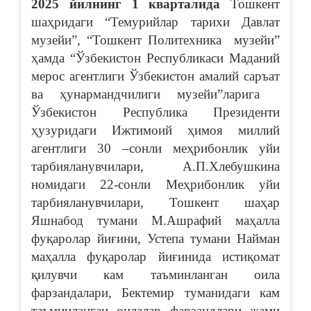
2025 йилнинг 1 кварталида
Тошкент
шаҳридаги “Темурийлар тарихи Давлат
музейи”, “Тошкент Политехника музейи”
ҳамда “Ўзбекистон Республикаси Маданий
мерос агентлиги Ўзбекистон амалий саръат
ва ҳунармандчилиги музейи”ларига
Ўзбекистон Республика Президенти
ҳузуридаги Ижтимоий ҳимоя миллий
агентлиги 30 –сонли меҳрибонлик уйи
тарбияланувчилари,
А.П.Хлебушкина
номидаги 22-сонли Меҳрибонлик уйи
тарбияланувчилари, Тошкент шаҳар
Яшнабод тумани М.Ашрафий маҳалла
фуқаролар йиғини, Устепа тумани Найман
маҳалла фуқаролар йиғинида истиқомат
қилувчи кам таъминланган оила
фарзандалари, Бектемир туманидаги кам
таъминланган оилалар фарзандлари жами