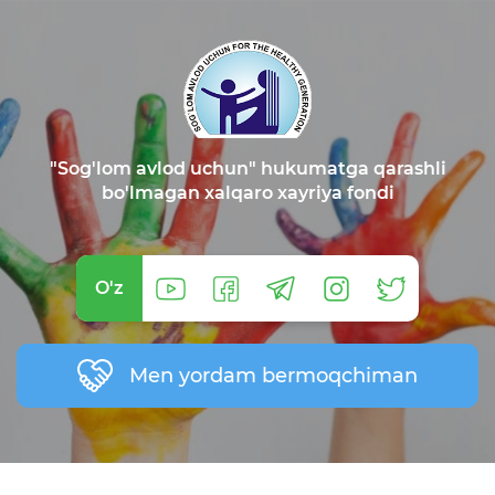
"Sog'lom avlod uchun" hukumatga qarashli
bo'lmagan xalqaro xayriya fondi
O'z
Men yordam bermoqchiman