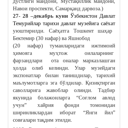
дўстлиги майдони, Мустақиллик майдони,
Навои проспекти, Самарқанд дарвоза.)
27- 28 –декабрь куни
Ўзбекистон Давлат
Темурийлар тарихи давлат музейига саёхат
уюштирилди. Саёҳатга Тошкент шаҳар
Бектемир (30 нафар) ва Яшнобод
(20 нафар) туманларидаги ижтимоий
ҳимояга муҳтож оилаларнинг
фарзандлари ота оналар марказлашган
ҳолда олиб келинди. Улар музейдаги
экспонатлар билан танишдилар, тарихий
маълумотларга эга бўлдилар. Қизиқтирган
саволларига жавоблар олинди. Тадбир
якунида болажонларга “Соғлом авлод
учун” хайрия фонди томонидан
ширинликлардан иборат “Янги йил”
совғалари тақдим этилди.