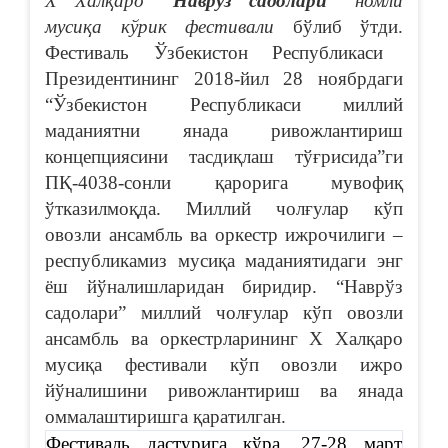
X
Халқаро
“Наврўз садолари”
номли
мусиқа кўрик фестивали
бўлиб ўтди.
Фестиваль Ўзбекистон Республикаси
Президентининг 2018-йил 28 ноябрдаги
“Ўзбекистон Республикаси миллий
маданиятни янада ривожлантириш
концепциясини тасдиқлаш тўғрисида”ги
ПҚ-4038-сонли қарорига мувофиқ
ўтказилмоқда. Миллий чолғулар кўп
овозли ансамбль ва оркестр ижрочилиги –
республикамиз мусиқа маданиятидаги энг
ёш йўналишларидан биридир. “Наврўз
садолари” миллий чолғулар кўп овозли
ансамбль ва оркестрларининг X Халқаро
мусиқа фестивали кўп овозли ижро
йўналишини ривожлантириш ва янада
оммалаштиришга қаратилган.
Фестиваль дастурига кўра, 27-28 март