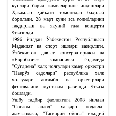
кунлари барча жамоаларнинг чиқишлари
Ҳакамлар ҳайъати томонидан баҳолаб
борилади.
2
8
март куни эса ғолибларини
тақдирлаш ва якуний гала концерти
ўтказилди.
1996 йилдан Ўзбекистон Республикаси
Маданият ва спорт ишлари вазирлиги,
Ўзбекистон давлат консерваторияси ва
«Евробазис» компанияси ёрдамида
"Сўғдиёна" халқ чолғулари камер оркестри
"Наврўз садолари" республика халқ
чолғулари ансамбл ва оркестрлари
фестивалини мунтазам равишда ўтказа
бошлади.
Ушбу тадбир фаолиятига 2008 йилдан
"Соғлом авлод" халқаро нодавлат
жамғармаси, “Тасвирий ойина” ижодий