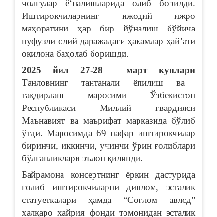
чолғулар ё‘налишларида олиб борилди.
Иштирокчиларнинг ижодий ижро
маҳоратини ҳар бир йўналиш бўйича
нуфузли олий даражадаги ҳакамлар ҳайʼати
оқилона баҳолаб боришди.
2025 йил 27-28 март кунлари
Танловнинг тантанали ёпилиш ва
тақдирлаш маросими Ўзбекистон
Республикаси Миллий гвардияси
Маънавият ва маърифат марказида бўлиб
ўтди. Маросимда 69 нафар иштирокчилар
биринчи, иккинчи, учинчи ўрин ғолиблари
бўлганликлари эълон қилинди.
Байрамона консертнинг ёрқин дастурида
ғолиб иштирокчиларни диплом, эсталик
статуеткалари ҳамда “Соғлом авлод”
халқаро хайрия фонди томонидан эсталик