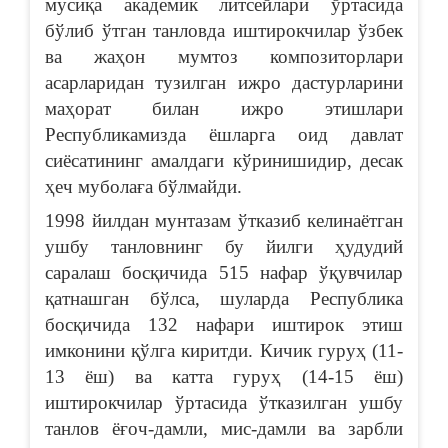
мусиқа академик литсейлари ўртасида
бўлиб ўтган танловда иштирокчилар ўзбек
ва жаҳон мумтоз композиторлари
асарларидан тузилган ижро дастурларини
маҳорат билан ижро этишлари
Республикамизда ёшларга оид давлат
сиёсатининг амалдаги кўринишидир, десак
ҳеч муболаға бўлмайди.
1998 йилдан мунтазам ўтказиб келинаётган
ушбу танловнинг бу йилги ҳудудий
саралаш босқичида 515 нафар ўқувчилар
қатнашган бўлса, шуларда Республика
босқичида 132 нафари иштирок этиш
имконини қўлга киритди. Кичик гуруҳ (11-
13 ёш) ва катта гуруҳ (14-15 ёш)
иштирокчилар ўртасида ўтказилган ушбу
танлов ёғоч-дамли, мис-дамли ва зарбли