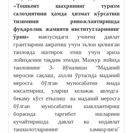
«
Тошкент шахрининг туризм
салоҳиятини ҳамда ҳизмат кўрсатиш
тизимини ривожлантиришда
фуқаролик жамияти институтларининг
ўрни»
мавзусидаги учинчи давлат
грантларини ажратиш учун эълон қилинган
танловда иштирок этиш учун ариза
лойиҳасини тақдим этилди. Мазкур лойиҳа
танловнинг 3- йўналиши “Маданий
меросни сақлаш, аҳоли ўртасида маданий
меросга бўлган муносабатни янада
юксалтириш, уларни келажак авлодга
бекаму кўст етказиш ва маданий меросга
бўлган муносабатни шакллантириш
борасида тарғибот ишларини
кучайтиришда давлат ва нодавлат
ташкилотларининг хамкорлиги
”