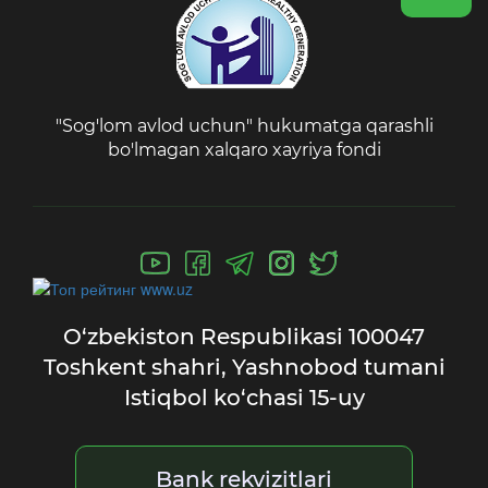
"Sog'lom avlod uchun" hukumatga qarashli
bo'lmagan xalqaro xayriya fondi
O‘zbekiston Respublikasi
100047
Toshkent shahri,
Yashnobod tumani
Istiqbol ko‘chasi 15-uy
Bank rekvizitlari