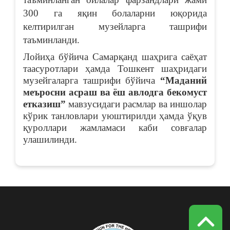
300 га яқин болаларни юқорида
келтирилган музейларга ташрифи
таъминланди.
Лойиҳа бўйича Самарқанд шаҳрига саёҳат
таасуротлари ҳамда Тошкент шаҳридаги
музейгаларга ташрифи бўйича
“Маданий
меъросни асраш ва ёш авлодга бекомуст
етказиш”
мавзусидаги расмлар ва иншолар
кўрик танловлари уюштирилди ҳамда ўқув
қуроллари жамламаси каби совғалар
улашилинди.