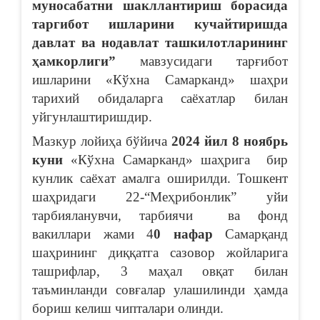
муносабатни шакллантириш борасида
таргибот ишларини кучайтиришда
давлат ва нодавлат ташкилотларининг
ҳамкорлиги”
мавзусидаги тарғибот
ишларини «Кўхна Самарканд» шаҳри
тарихий обидаларга саёхатлар билан
уйгунлаштиришдир.
Мазкур лойиҳа бўйича
2024 йил 8 ноябрь
куни
«Кўхна Самарканд» шаҳрига бир
кунлик саёхат амалга оширилди.
Тошкент
шаҳридаги 22-“Меҳрибонлик” уйи
тарбияланувчи, тарбиячи ва фонд
вакиллари жами 4
0 нафар
Самарқанд
шаҳрининг диққатга сазовор жойларига
ташрифлар, 3 маҳал овқат билан
таъминланди совғалар улашилинди ҳамда
бориш келиш чипталари олинди.