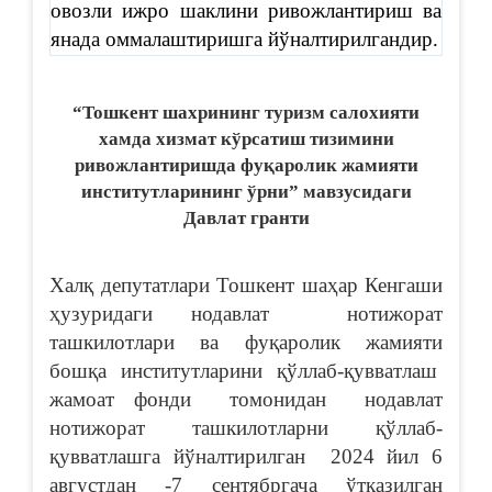
овозли ижро шаклини ривожлантириш ва
янада оммалаштиришга йўналтирилгандир.
“Тошкент шахрининг туризм салохияти
хамда хизмат кўрсатиш тизимини
ривожлантиришда фуқаролик жамияти
институтларининг
ў
рни” мавзусидаги
Давлат гранти
Халқ депутатлари Тошкент шаҳар Кенгаши
ҳузуридаги нодавлат нотижорат
ташкилотлари ва фуқаролик жамияти
бошқа институтларини қўллаб-қувватлаш
жамоат фонди томонидан нодавлат
нотижорат ташкилотларни қўллаб-
қувватлашга йўналтирилган 2024 йил 6
августдан -7 сентябргача ўтказилган