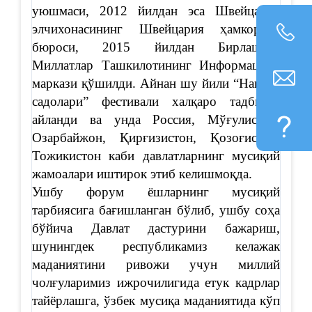
уюшмаси, 2012 йилдан эса Швейцария
элчихонасининг Швейцария ҳамкорлик
бюроси, 2015 йилдан Бирлашган
Миллатлар Ташкилотининг Информацион
маркази қўшилди. Айнан шу йили “Наврўз
садолари” фестивали халқаро тадбирга
айланди ва унда Россия, Мўғулистон,
Озарбайжон, Қирғизистон, Қозоғистон,
Тожикистон каби давлатларнинг мусиқий
жамоалари иштирок этиб келишмоқда.
Ушбу форум ёшларнинг мусиқий
тарбиясига бағишланган бўлиб, ушбу соҳа
бўйича Давлат дастурини бажариш,
шунингдек республикамиз келажак
маданиятини ривожи учун миллий
чолғуларимиз ижрочилигида етук кадрлар
тайёрлашга, ўзбек мусиқа маданиятида кўп