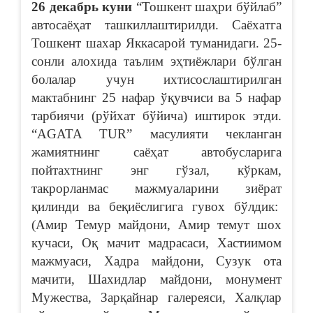
26 декабрь куни
“Тошкент шаҳри бўйлаб”
автосаёҳат ташкиллаштирилди. Саёхатга
Тошкент шахар Яккасарой туманидаги. 25-
сонли алохида таълим эҳтиёжлари бўлган
болалар учун ихтисослаштирилган
мактабнинг 25 нафар ўқувчиси ва 5 нафар
тарбиячи (рўйхат бўйича) иштирок этди.
“AGATA TUR” масулияти чекланган
жамиятнинг саёҳат автобусларига
пойтахтнинг энг гўзал, кўркам,
такрорланмас мажмуаларини зиёрат
қилинди ва беқиёслигига гувох бўлдик:
(Амир Темур майдони, Амир темут шох
кучаси, Оқ мачит мадрасаси, Хастиимом
мажмуаси, Хадра майдони, Сузук ота
мачити, Шахидлар майдони, монумент
Мужества, Зарқайнар галереяси, Халқлар