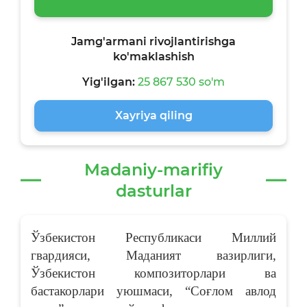
Jamg'armani rivojlantirishga
ko'maklashish
Yig'ilgan:
25 867 530 so'm
Xayriya qiling
Madaniy-marifiy
dasturlar
Ўзбекистон Республикаси Миллий
гвардияси, Маданият вазирлиги,
Ўзбекистон композиторлари ва
бастакорлари уюшмаси, “Соғлом авлод