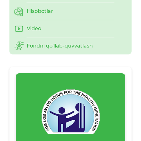
Hisobotlar
Video
Fondni qo'llab-quvvatlash