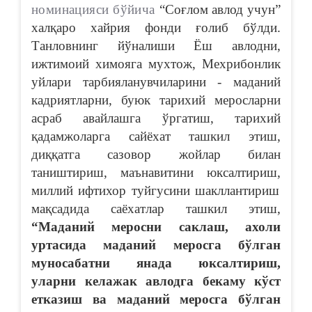
номинацияси бўйича
“Соғлом авлод учун”
халқаро хайрия фонди ғолиб бўлди.
Танловнинг йўналиши
Ёш авлодни,
ижтимоий химояга мухтож, Мехрибонлик
уйлари тарбияланувчиларини - маданий
кадриятларни, буюк тарихий меросларни
асраб авайлашга ўргатиш, тарихий
қадамжоларга сайёхат ташкил этиш,
диққатга сазовор жойлар билан
таништириш,
маънавитини
ю
ксалтириш,
миллий ифтихор туйгусини шакллантириш
мақсадида саёхатлар ташкил этиш,
“Маданий меросни саклаш, ахоли
уртасида маданий меросга бўлган
муносабатни янада юксалтириш,
уларни келажак авлодга бекаму к
ў
ст
етказиш ва маданий меросга бўлган