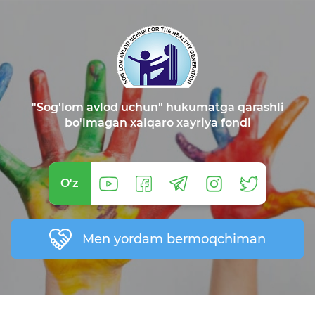
"Sog'lom avlod uchun" hukumatga qarashli
bo'lmagan xalqaro xayriya fondi
O'z
Men yordam bermoqchiman