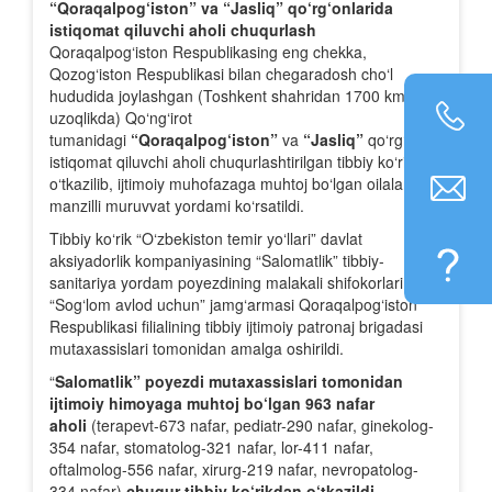
“Qoraqalpog‘iston” va “Jasliq” qo‘rg‘onlarida
istiqomat qiluvchi aholi chuqurlash
Qoraqalpog‘iston Respublikasing eng chekka,
Qozog‘iston Respublikasi bilan chegaradosh cho‘l
hududida joylashgan (Toshkent shahridan 1700 km
uzoqlikda) Qo‘ng‘irot
tumanidagi
“Qoraqalpog‘iston”
va
“Jasliq”
qo‘rg‘onlarida
istiqomat qiluvchi aholi chuqurlashtirilgan tibbiy ko‘rikdan
o‘tkazilib, ijtimoiy muhofazaga muhtoj bo‘lgan oilalarga
manzilli muruvvat yordami ko‘rsatildi.
Tibbiy ko‘rik “O‘zbekiston temir yo‘llari” davlat
aksiyadorlik kompaniyasining “Salomatlik” tibbiy-
sanitariya yordam poyezdining malakali shifokorlari,
“Sog‘lom avlod uchun” jamg‘armasi Qoraqalpog‘iston
Respublikasi filialining tibbiy ijtimoiy patronaj brigadasi
mutaxassislari tomonidan amalga oshirildi.
“
Salomatlik” poyezdi mutaxassislari tomonidan
ijtimoiy himoyaga muhtoj bo‘lgan
963 nafar
aholi
(terapevt-673 nafar, pediatr-290 nafar, ginekolog-
354 nafar, stomatolog-321 nafar, lor-411 nafar,
oftalmolog-556 nafar, xirurg-219 nafar, nevropatolog-
334 nafar)
chuqur tibbiy ko‘rikdan o‘tkazildi
.