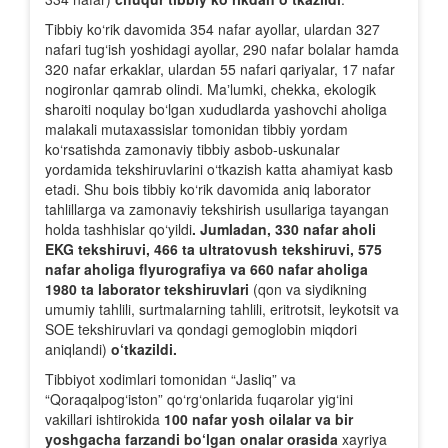
Tibbiy ko‘rik davomida 354 nafar ayollar, ulardan 327
nafari tug‘ish yoshidagi ayollar, 290 nafar bolalar hamda
320 nafar erkaklar, ulardan 55 nafari qariyalar, 17 nafar
nogironlar qamrab olindi. Maʼlumki, chekka, ekologik
sharoiti noqulay bo‘lgan xududlarda yashovchi aholiga
malakali mutaxassislar tomonidan tibbiy yordam
ko‘rsatishda zamonaviy tibbiy asbob-uskunalar
yordamida tekshiruvlarini o‘tkazish katta ahamiyat kasb
etadi. Shu bois tibbiy ko‘rik davomida aniq laborator
tahlillarga va zamonaviy tekshirish usullariga tayangan
holda tashhislar qo‘yildi
. Jumladan, 330 nafar aholi
EKG tekshiruvi, 466 ta ultratovush tekshiruvi, 575
nafar aholiga flyurografiya va 660 nafar aholiga
1980 ta laborator tekshiruvlari
(qon va siydikning
umumiy tahlili, surtmalarning tahlili, eritrotsit, leykotsit va
SOE tekshiruvlari va qondagi gemoglobin miqdori
aniqlandi)
o‘tkazildi.
Tibbiyot xodimlari tomonidan “Jasliq” va
“Qoraqalpog‘iston” qo‘rg‘onlarida fuqarolar yig‘ini
vakillari ishtirokida
100 nafar yosh oilalar va bir
yoshgacha farzandi bo‘lgan onalar orasida
xayriya