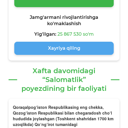
Jamg'armani rivojlantirishga
ko'maklashish
Yig'ilgan:
25 867 530 so'm
Xayriya qiling
Xafta davomidagi
“Salomatlik”
poyezdining bir faoliyati
Qoraqalpog‘iston Respublikasing eng chekka,
Qozog‘iston Respublikasi bilan chegaradosh cho‘l
hududida joylashgan (Toshkent shahridan 1700 km
uzoqlikda) Qo‘ng‘irot tumanidagi