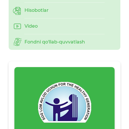
Hisobotlar
Video
Fondni qo'llab-quvvatlash