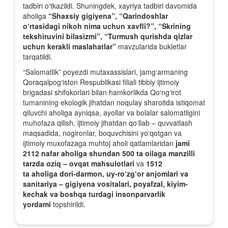
tadbiri o‘tkazildi. Shuningdek, xayriya tadbiri davomida
aholiga
“Shaxsiy gigiyena”, “Qarindoshlar
o‘rtasidagi nikoh nima uchun xavfli?”, “Skrining
tekshiruvini bilasizmi”, “Turmush qurishda qizlar
uchun kerakli maslahatlar”
mavzularida bukletlar
tarqatildi.
“Salomatlik” poyezdi mutaxassislari, jamg‘armaning
Qoraqalpog‘iston Respublikasi filiali tibbiy ijtimoiy
brigadasi shifokorlari bilan hamkorlikda Qo‘ng‘irot
tumanining ekologik jihatdan noqulay sharoitda istiqomat
qiluvchi aholiga ayniqsa, ayollar va bolalar salomatligini
muhofaza qilish, ijtimoiy jihatdan qo‘llab – quvvatlash
maqsadida, nogironlar, boquvchisini yo‘qotgan va
ijtimoiy muxofazaga muhtoj aholi qatlamlaridan
jami
2112 nafar aholiga
shundan 500 ta oilaga manzilli
tarzda oziq – ovqat mahsulotlari
va
1512
ta
aholiga
dori-darmon, uy-ro‘zg‘or anjomlari va
sanitariya – gigiyena vositalari, poyafzal, kiyim-
kechak va boshqa turdagi insonparvarlik
yordami
topshirildi.