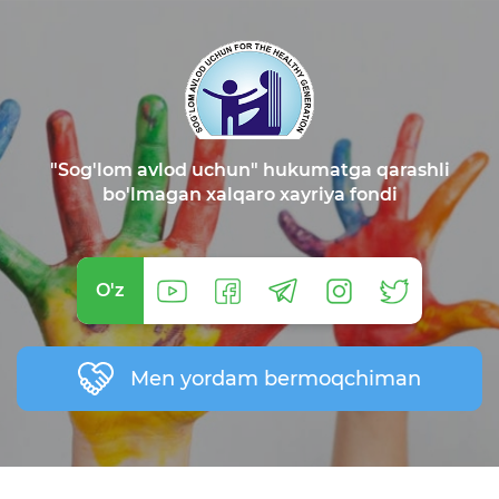
"Sog'lom avlod uchun" hukumatga qarashli
bo'lmagan xalqaro xayriya fondi
O'z
Men yordam bermoqchiman