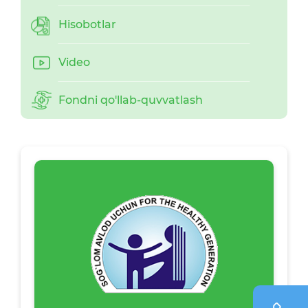
Hisobotlar
Video
Fondni qo'llab-quvvatlash