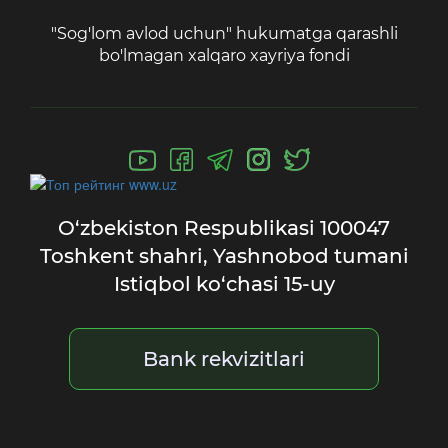
"Sog'lom avlod uchun" hukumatga qarashli
bo'lmagan xalqaro xayriya fondi
O‘zbekiston Respublikasi
100047
Toshkent shahri,
Yashnobod tumani
Istiqbol ko‘chasi 15-uy
Bank rekvizitlari