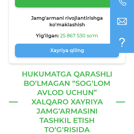
Jamg'armani rivojlantirishga
ko'maklashish
Yig'ilgan:
25 867 530 so'm
Xayriya qiling
HUKUMATGA QARASHLI
BO‘LMAGAN “SOG‘LOM
AVLOD UCHUN”
XALQARO XAYRIYA
JAMG‘ARMASINI
TASHKIL ETISH
TO‘G‘RISIDA