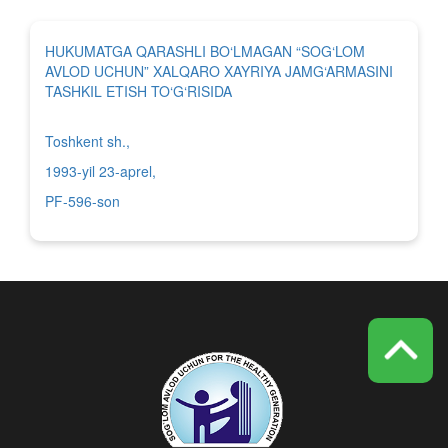
HUKUMATGA QARASHLI BO‘LMAGAN “SOG‘LOM
AVLOD UCHUN” XALQARO XAYRIYA JAMG‘ARMASINI
TASHKIL ETISH TO‘G‘RISIDA
Toshkent sh.,
1993-yil 23-aprel,
PF-596-son