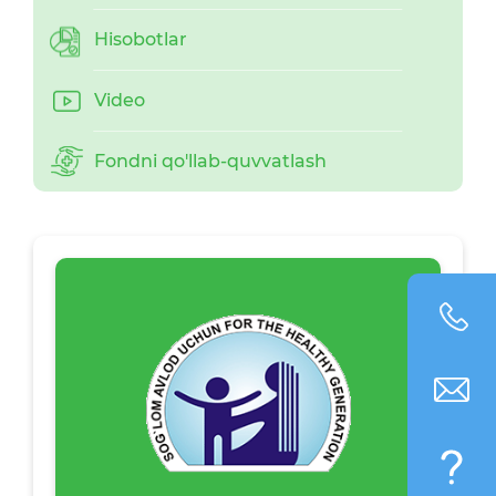
Hisobotlar
Video
Fondni qo'llab-quvvatlash