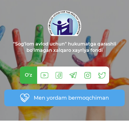
"Sog'lom avlod uchun" hukumatga qarashli
bo'lmagan xalqaro xayriya fondi
O'z
Men yordam bermoqchiman