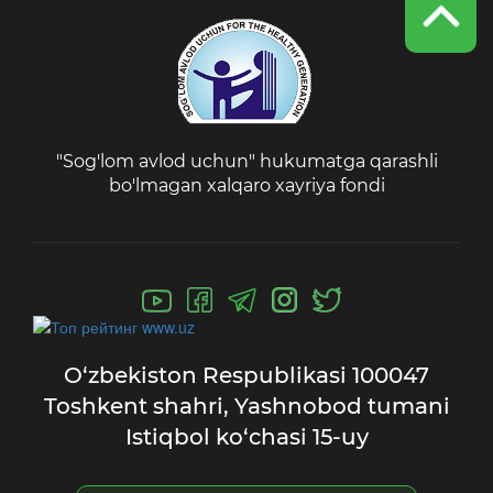
"Sog'lom avlod uchun" hukumatga qarashli
bo'lmagan xalqaro xayriya fondi
O‘zbekiston Respublikasi
100047
Toshkent shahri,
Yashnobod tumani
Istiqbol ko‘chasi 15-uy